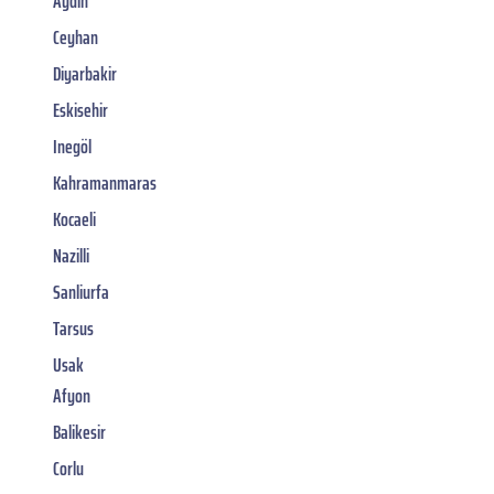
Aydin
Ceyhan
Diyarbakir
Eskisehir
Inegöl
Kahramanmaras
Kocaeli
Nazilli
Sanliurfa
Tarsus
Usak
Afyon
Balikesir
Corlu