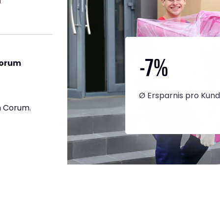
-7
%
Corum
Ø Ersparnis pro Kun
h Corum.