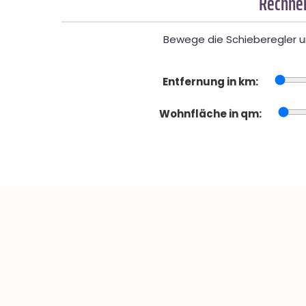
Rechner
Bewege die Schieberegler un
Entfernung in km:
Wohnfläche in qm: