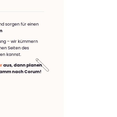
nd sorgen für einen
m
rung – wir kümmern
önen Seiten des
en kannst.
ar
aus, dann planen
Hamm nach Corum!