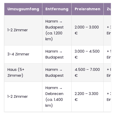
Umzugsumfang
Entfernung
Preisrahmen
Zus
Hamm →
Budapest
2.000 – 3.000
+ 30
1-2 Zimmer
(ca. 1.200
€
Ein
km)
Hamm →
3.000 – 4.500
+ 50
3-4 Zimmer
Budapest
€
Ein
Haus (5+
Hamm →
4.500 – 7.000
+ 80
Zimmer)
Budapest
€
Ein
Hamm →
Debrecen
2.200 – 3.300
+ 30
1-2 Zimmer
(ca. 1.400
€
Ein
km)