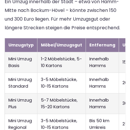
Ein Umzug innerhalb der Stadt – etwa von Hamm-
Mitte nach Bockum-Hövel – könnte zwischen 150
und 300 Euro liegen. Für mehr Umzugsgut oder
längere Strecken steigen die Preise entsprechend.
Umzugstyp
Möbel/Umzugsgut
Entfernung
Un
Mini Umzug
1-2 Möbelstücke, 5-
Innerhalb
150
Basis
10 Kartons
Hamms
Mini Umzug
3-5 Möbelstücke,
Innerhalb
200
Standard
10-15 Kartons
Hamms
Mini Umzug
5-7 Möbelstücke,
Innerhalb
300
Plus
15-20 Kartons
Hamms
Mini Umzug
3-5 Möbelstücke,
Bis 50 km
25
Regional
10-15 Kartons
Umkreis