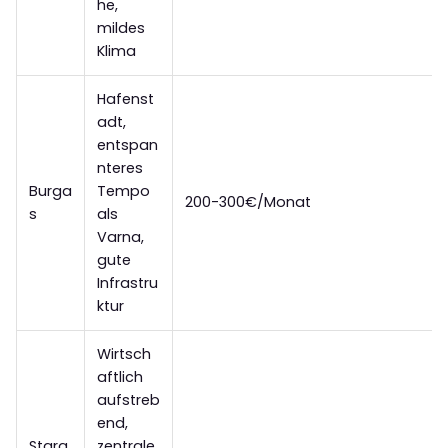
he,
mildes
Klima
Hafenst
adt,
entspan
nteres
Burga
Tempo
200-300€/Monat
s
als
Varna,
gute
Infrastru
ktur
Wirtsch
aftlich
aufstreb
end,
Stara
zentrale