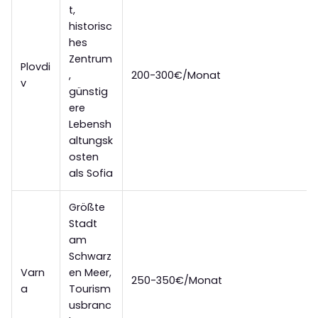
t,
historisc
hes
Zentrum
Plovdi
,
200-300€/Monat
v
günstig
ere
Lebensh
altungsk
osten
als Sofia
Größte
Stadt
am
Schwarz
Varn
en Meer,
250-350€/Monat
a
Tourism
usbranc