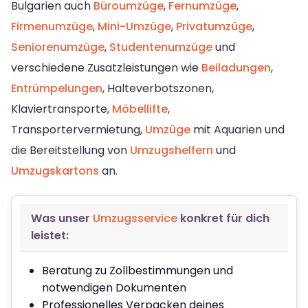
Bulgarien auch
Büroumzüge
,
Fernumzüge
,
Firmenumzüge
,
Mini-Umzüge
,
Privatumzüge
,
Seniorenumzüge
,
Studentenumzüge
und
verschiedene Zusatzleistungen wie
Beiladungen
,
Entrümpelungen
, Halteverbotszonen,
Klaviertransporte,
Möbellifte
,
Transportervermietung,
Umzüge
mit Aquarien und
die Bereitstellung von
Umzugshelfern
und
Umzugskartons
an.
Was unser
Umzugsservice
konkret für dich
leistet:
Beratung zu Zollbestimmungen und
notwendigen Dokumenten
Professionelles Verpacken deines