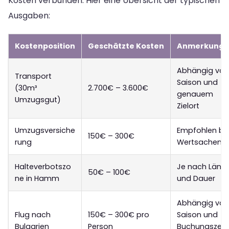
Kosten verbunden. Hier eine Übersicht der typischen
Ausgaben:
Kostenposition
Geschätzte Kosten
Anmerkunge
Abhängig von
Transport
Saison und
(30m³
2.700€ – 3.600€
genauem
Umzugsgut)
Zielort
Umzugsversiche
Empfohlen be
150€ – 300€
rung
Wertsachen
Halteverbotszo
Je nach Läng
50€ – 100€
ne in Hamm
und Dauer
Abhängig von
Flug nach
150€ – 300€ pro
Saison und
Bulgarien
Person
Buchungszeit