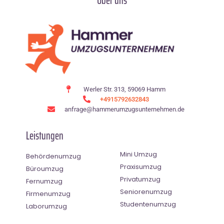
Über uns
Werler Str. 313, 59069 Hamm
+4915792632843
anfrage@hammerumzugsunternehmen.de
Leistungen
Mini Umzug
Behördenumzug
Praxisumzug
Büroumzug
Privatumzug
Fernumzug
Seniorenumzug
Firmenumzug
Studentenumzug
Laborumzug