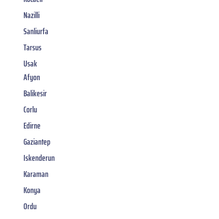
Nazilli
Sanliurfa
Tarsus
Usak
Afyon
Balikesir
Corlu
Edirne
Gaziantep
Iskenderun
Karaman
Konya
Ordu