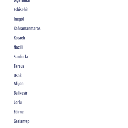
Eskisehir
Inegöl
Kahramanmaras
Kocaeli
Nazilli
Sanliurfa
Tarsus
Usak
Afyon
Balikesir
Corlu
Edirne
Gaziantep