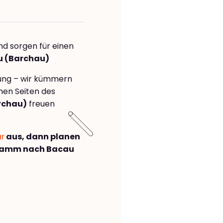
nd sorgen für einen
u (Barchau)
rung – wir kümmern
önen Seiten des
rchau)
freuen
ar
aus, dann planen
Hamm nach Bacau