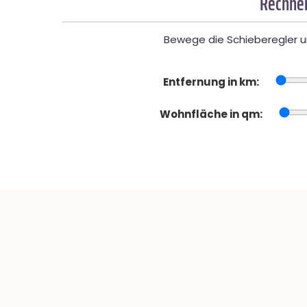
Rechner
Bewege die Schieberegler un
Entfernung in km:
Wohnfläche in qm: