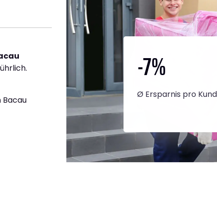
-7
%
acau
ührlich.
Ø Ersparnis pro Kun
h Bacau