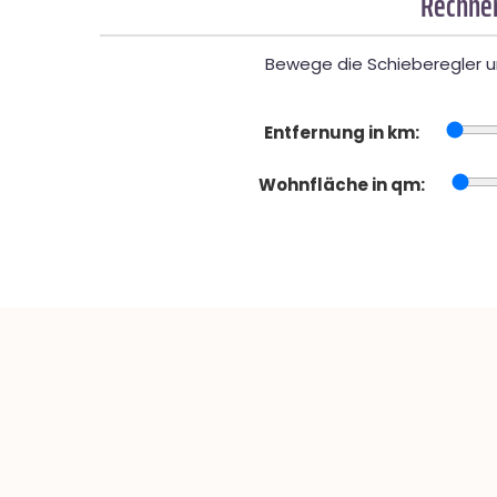
Rechner
Bewege die Schieberegler un
Entfernung in km:
Wohnfläche in qm: