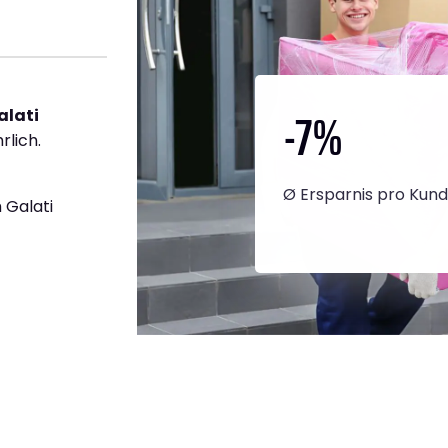
-7
%
alati
rlich.
Ø Ersparnis pro Kun
 Galati