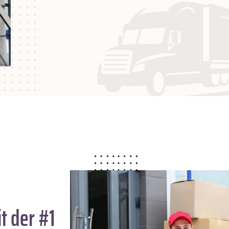
t der #1