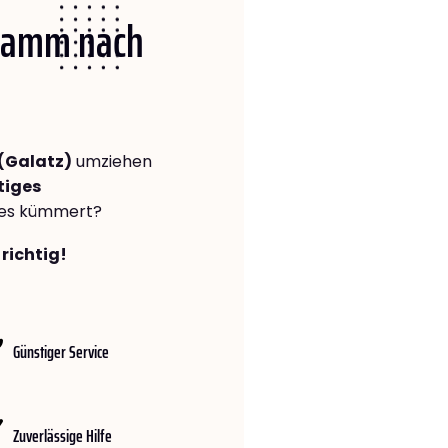
 Hamm nach
(Galatz)
umziehen
tiges
lles kümmert?
richtig!
Günstiger Service
Zuverlässige Hilfe