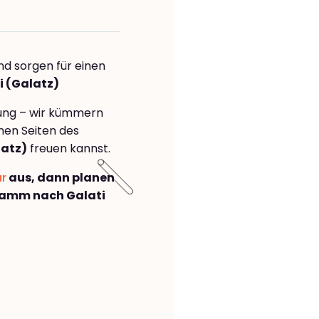
nd sorgen für einen
i (Galatz)
rung – wir kümmern
önen Seiten des
atz)
freuen kannst.
ar
aus, dann planen
Hamm nach Galati