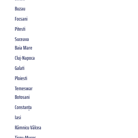
Buzau
Focsani
Pitesti
Suceava
Baia Mare
Cluj-Napoca
Galati
Ploiesti
Temeswar
Botosani
Constanța
Iasi
Râmnicu Vâlcea
Tirgu-Mures