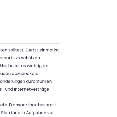
n solltest. Zuerst einmal ist
sports zu schützen.
rbei ist es wichtig, im
chäden abzudecken.
ssänderungen durchführen,
as- und Internetverträge
gnete Transportbox besorgst.
Plan für alle Aufgaben vor