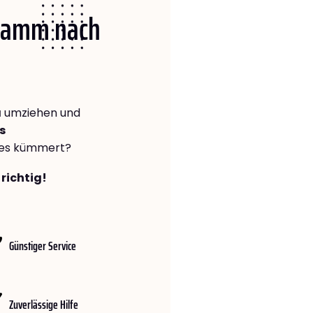
 Hamm nach
a
umziehen und
s
lles kümmert?
richtig!
Günstiger Service
Zuverlässige Hilfe