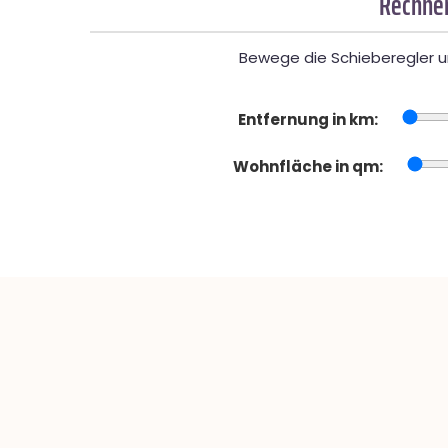
Rechner
Bewege die Schieberegler un
Entfernung in km:
Wohnfläche in qm: