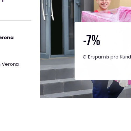
-7
%
erona
Ø Ersparnis pro Kun
 Verona.