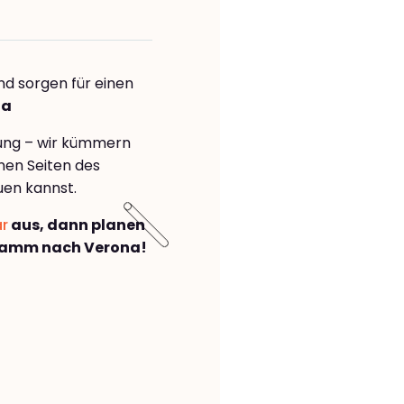
nd sorgen für einen
na
rung – wir kümmern
önen Seiten des
uen kannst.
ar
aus, dann planen
Hamm nach Verona!