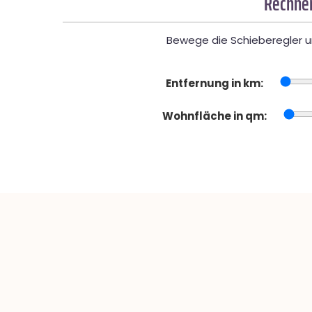
Rechner
Bewege die Schieberegler un
Entfernung in km:
Wohnfläche in qm: