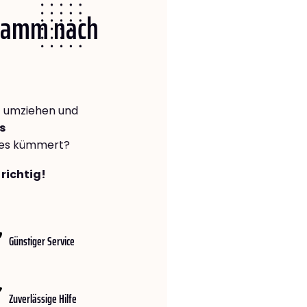
 Hamm nach
z
umziehen und
s
lles kümmert?
richtig!
Günstiger Service
Zuverlässige Hilfe