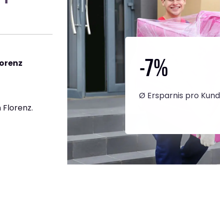
-7
%
orenz
Ø Ersparnis pro Kun
 Florenz.