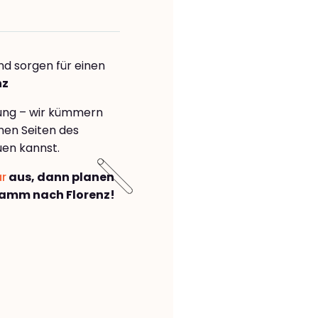
nd sorgen für einen
nz
rung – wir kümmern
önen Seiten des
uen kannst.
ar
aus, dann planen
amm nach Florenz!