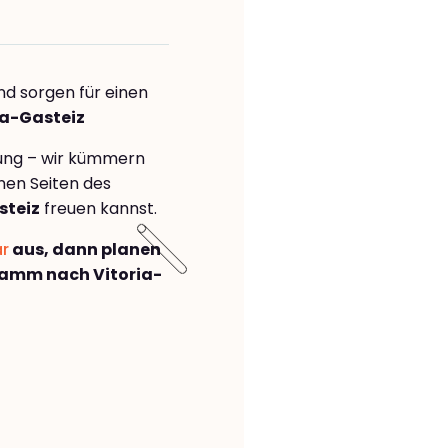
nd sorgen für einen
ia-Gasteiz
rung – wir kümmern
önen Seiten des
steiz
freuen kannst.
ar
aus, dann planen
amm nach Vitoria-