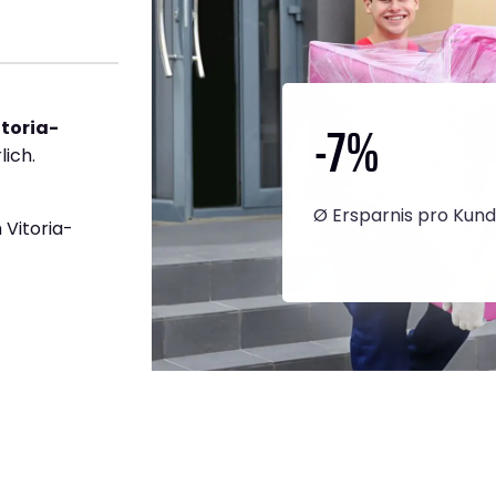
-7
%
toria-
lich.
Ø Ersparnis pro Kun
Vitoria-