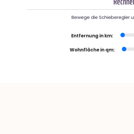
Rechner
Bewege die Schieberegler un
Entfernung in km:
Wohnfläche in qm: