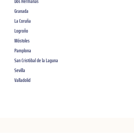
Dos Hermanas
Granada
La Coruña
Logroño
Móstoles
Pamplona
San Cristóbal de la Laguna
Sevilla
Valladolid