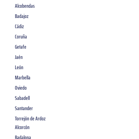
Alcobendas
Badajoz
Cádiz
Coruña
Getafe
Jaén
León
Marbella
Oviedo
Sabadell
Santander
Torrejón de Ardoz
Alcorcón
Badalona