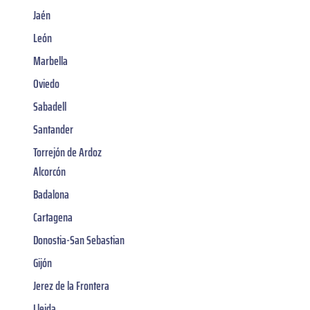
Jaén
León
Marbella
Oviedo
Sabadell
Santander
Torrejón de Ardoz
Alcorcón
Badalona
Cartagena
Donostia-San Sebastian
Gijón
Jerez de la Frontera
Lleida