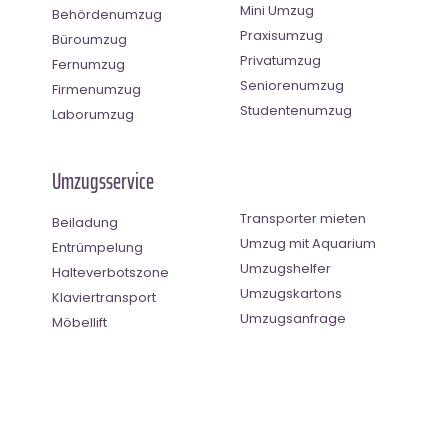
Mini Umzug
Behördenumzug
Praxisumzug
Büroumzug
Privatumzug
Fernumzug
Seniorenumzug
Firmenumzug
Studentenumzug
Laborumzug
Umzugsservice
Transporter mieten
Beiladung
Umzug mit Aquarium
Entrümpelung
Umzugshelfer
Halteverbotszone
Umzugskartons
Klaviertransport
Umzugsanfrage
Möbellift