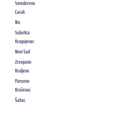
Smederevo
Cacak
Nis
Subotica
Kragujevac
Novi Sad
Zrenjanin
Kraljevo
Pancevo
Kruševac
Šabac