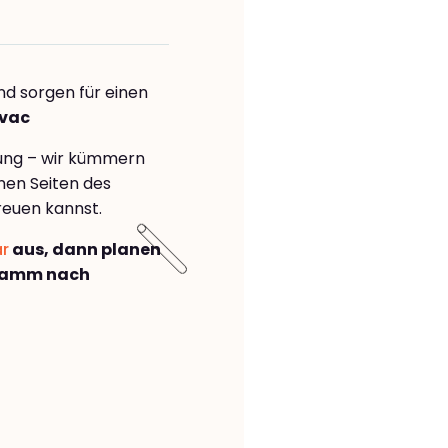
nd sorgen für einen
ovac
rung – wir kümmern
önen Seiten des
reuen kannst.
ar
aus, dann planen
Hamm nach