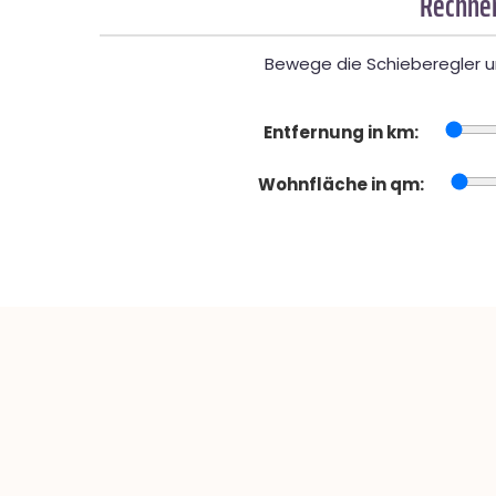
Rechner
Bewege die Schieberegler un
Entfernung in km:
Wohnfläche in qm: