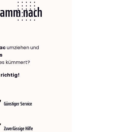
 Hamm nach
ac
umziehen und
s
lles kümmert?
richtig!
Günstiger Service
Zuverlässige Hilfe