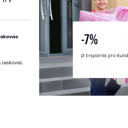
-7
%
eskovac
Ø Ersparnis pro Kun
 Leskovac.