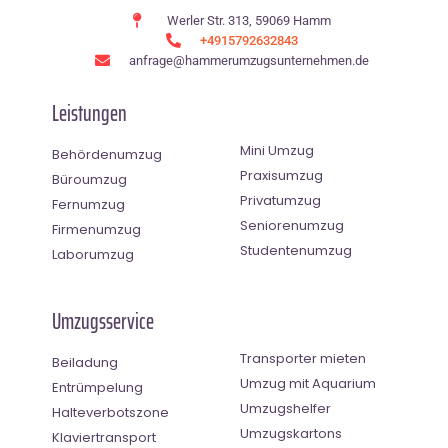
Werler Str. 313, 59069 Hamm
+4915792632843
anfrage@hammerumzugsunternehmen.de
Leistungen
Mini Umzug
Behördenumzug
Praxisumzug
Büroumzug
Privatumzug
Fernumzug
Seniorenumzug
Firmenumzug
Studentenumzug
Laborumzug
Umzugsservice
Transporter mieten
Beiladung
Umzug mit Aquarium
Entrümpelung
Umzugshelfer
Halteverbotszone
Umzugskartons
Klaviertransport