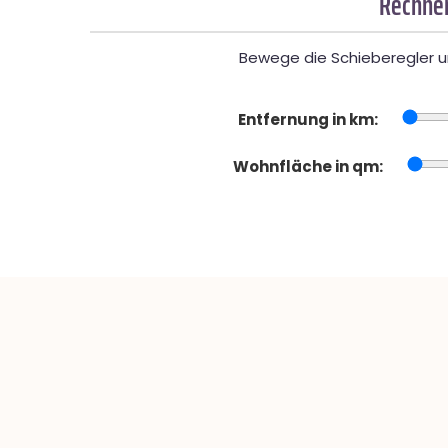
Rechner
Bewege die Schieberegler un
Entfernung in km:
Wohnfläche in qm: