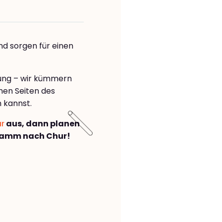
nd sorgen für einen
rung – wir kümmern
önen Seiten des
 kannst.
ar
aus, dann planen
Hamm nach Chur!