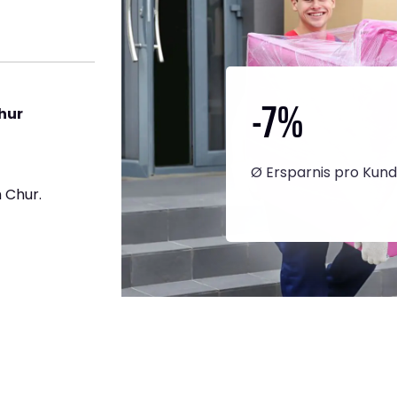
-7
%
hur
Ø Ersparnis pro Kun
 Chur.