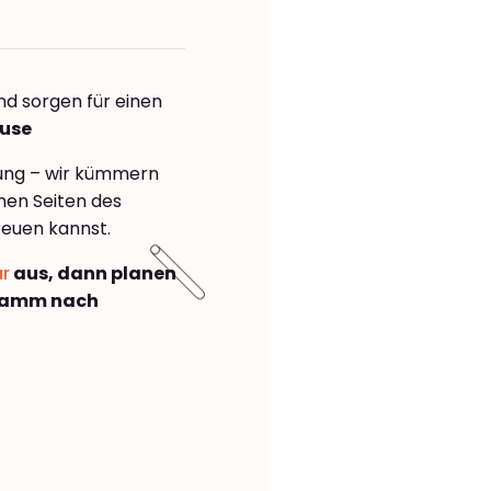
nd sorgen für einen
ouse
rung – wir kümmern
önen Seiten des
reuen kannst.
ar
aus, dann planen
Hamm nach