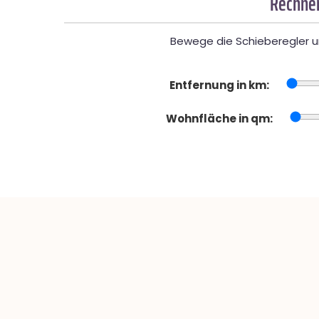
Rechner
Bewege die Schieberegler un
Entfernung in km:
Wohnfläche in qm: