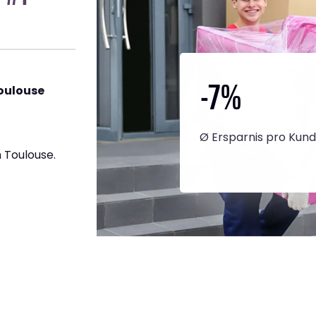
-7
%
oulouse
Ø Ersparnis pro Kun
 Toulouse.