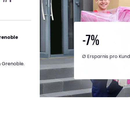
-7
%
renoble
Ø Ersparnis pro Kun
 Grenoble.