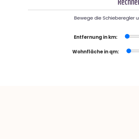
Rechner
Bewege die Schieberegler un
Entfernung in km:
Wohnfläche in qm: