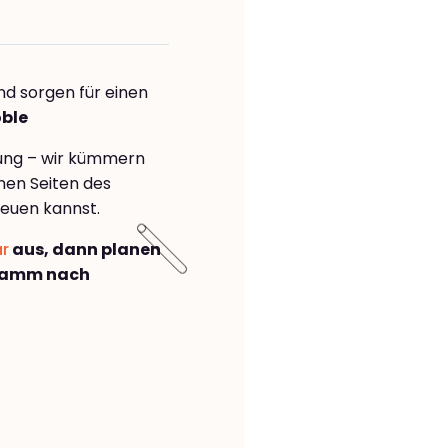
nd sorgen für einen
oble
rung – wir kümmern
önen Seiten des
euen kannst.
ar
aus, dann planen
Hamm nach