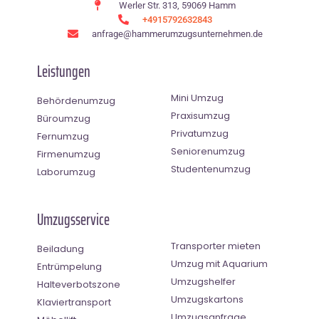
Werler Str. 313, 59069 Hamm
+4915792632843
anfrage@hammerumzugsunternehmen.de
Leistungen
Mini Umzug
Behördenumzug
Praxisumzug
Büroumzug
Privatumzug
Fernumzug
Seniorenumzug
Firmenumzug
Studentenumzug
Laborumzug
Umzugsservice
Transporter mieten
Beiladung
Umzug mit Aquarium
Entrümpelung
Umzugshelfer
Halteverbotszone
Umzugskartons
Klaviertransport
Umzugsanfrage