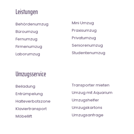
Leistungen
Mini Umzug
Behördenumzug
Praxisumzug
Büroumzug
Privatumzug
Fernumzug
Seniorenumzug
Firmenumzug
Studentenumzug
Laborumzug
Umzugsservice
Transporter mieten
Beiladung
Umzug mit Aquarium
Entrümpelung
Umzugshelfer
Halteverbotszone
Umzugskartons
Klaviertransport
Umzugsanfrage
Möbellift