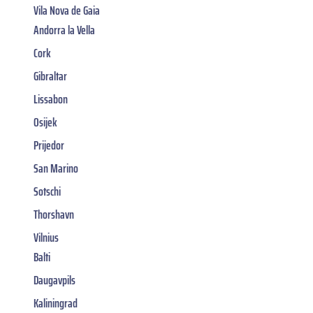
Vila Nova de Gaia
Andorra la Vella
Cork
Gibraltar
Lissabon
Osijek
Prijedor
San Marino
Sotschi
Thorshavn
Vilnius
Balti
Daugavpils
Kaliningrad