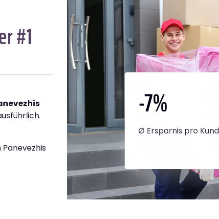
er #1
-7
%
anevezhis
usführlich.
Ø Ersparnis pro Kun
 Panevezhis