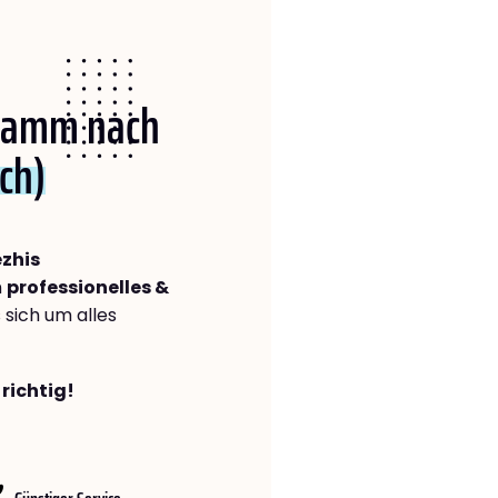
 Hamm nach
ch)
zhis
n
professionelles &
s sich um alles
richtig!