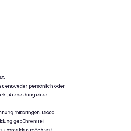
st.
st entweder persönlich oder
uck „Anmeldung einer
nung mitbringen. Diese
ldung gebührenfrei.
d es ummelden möchtest,