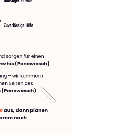
Günstiger Service
Zuverlässige Hilfe
nd sorgen für einen
vezhis (Ponewiesch)
rung – wir kümmern
önen Seiten des
 (Ponewiesch)
ar
aus, dann planen
Hamm nach