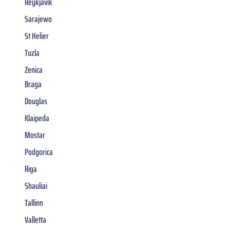
Reykjavik
Sarajewo
St Helier
Tuzla
Zenica
Braga
Douglas
Klaipeda
Mostar
Podgorica
Riga
Shauliai
Tallinn
Valletta