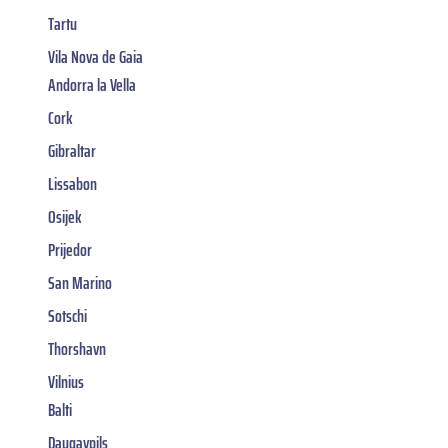
Tartu
Vila Nova de Gaia
Andorra la Vella
Cork
Gibraltar
Lissabon
Osijek
Prijedor
San Marino
Sotschi
Thorshavn
Vilnius
Balti
Daugavpils