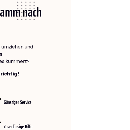
 Hamm nach
y
umziehen und
s
lles kümmert?
richtig!
Günstiger Service
Zuverlässige Hilfe