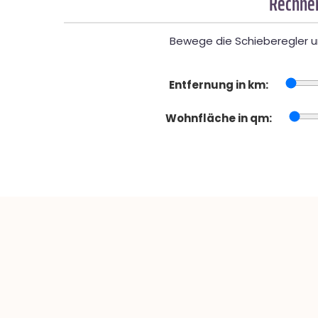
Rechner
Bewege die Schieberegler un
Entfernung in km:
Wohnfläche in qm: