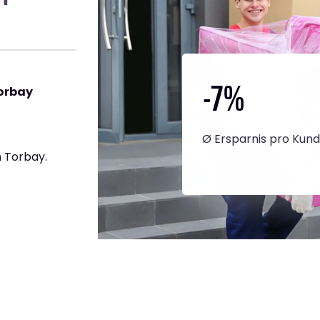
-7
%
orbay
Ø Ersparnis pro Kun
 Torbay.