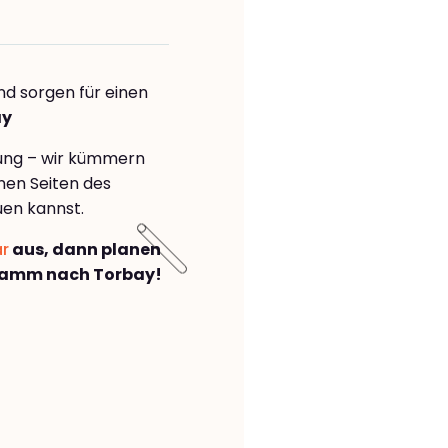
nd sorgen für einen
ay
rung – wir kümmern
önen Seiten des
uen kannst.
ar
aus, dann planen
Hamm nach Torbay!