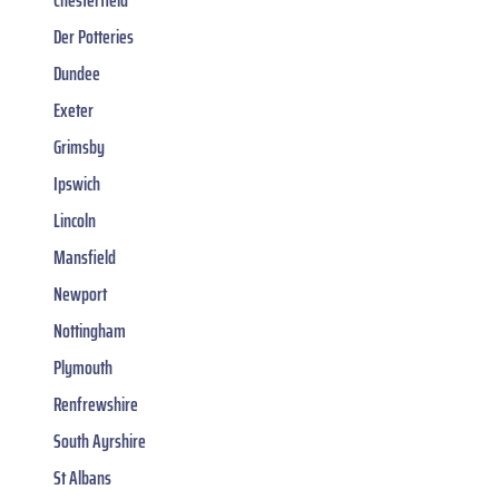
Der Potteries
Dundee
Exeter
Grimsby
Ipswich
Lincoln
Mansfield
Newport
Nottingham
Plymouth
Renfrewshire
South Ayrshire
St Albans