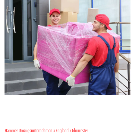
Hammer Umzugsunternehmen
»
England
» Gloucester