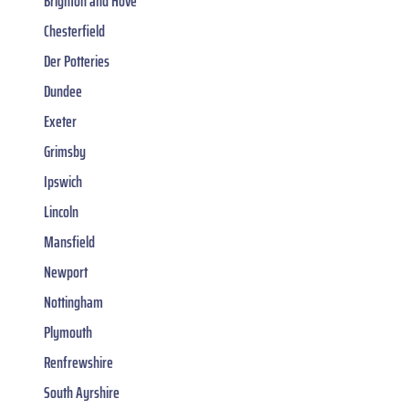
Brighton and Hove
Chesterfield
Der Potteries
Dundee
Exeter
Grimsby
Ipswich
Lincoln
Mansfield
Newport
Nottingham
Plymouth
Renfrewshire
South Ayrshire