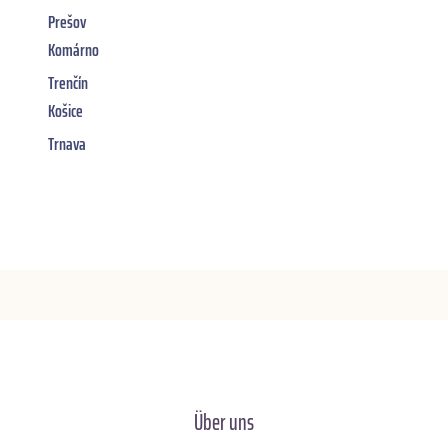
Prešov
Komárno
Trenčín
Košice
Trnava
Über uns