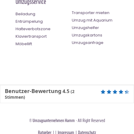
Umzugsservice
Transporter mieten
Beiladung
Umzug mit Aquarium
Entrümpelung
Umzugshelfer
Halteverbotszone
Umzugskartons
Klaviertransport
Umzugsanfrage
Möbellift
Benutzer-Bewertung
4.5
(
2
Stimmen)
©
Umzugsunternehmen Hamm
- All Right Reserved
Ratgeber
| |
Impressum
|
Datenschutz