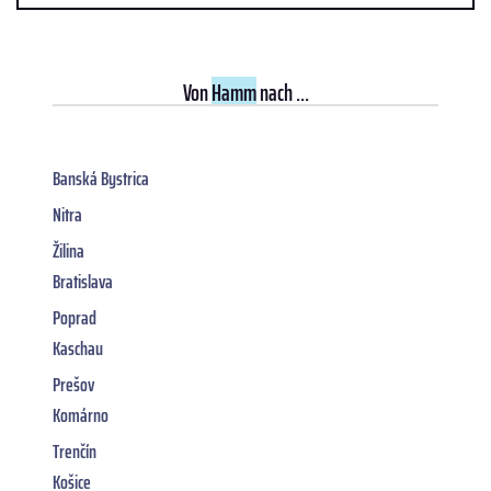
Von
Hamm
nach ...
Banská Bystrica
Nitra
Žilina
Bratislava
Poprad
Kaschau
Prešov
Komárno
Trenčín
Košice