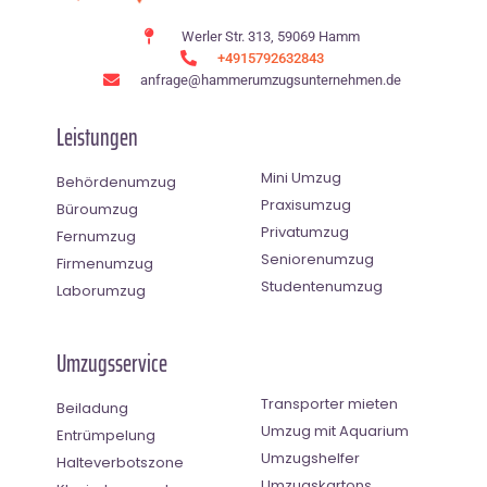
Werler Str. 313, 59069 Hamm
+4915792632843
anfrage@hammerumzugsunternehmen.de
Leistungen
Mini Umzug
Behördenumzug
Praxisumzug
Büroumzug
Privatumzug
Fernumzug
Seniorenumzug
Firmenumzug
Studentenumzug
Laborumzug
Umzugsservice
Transporter mieten
Beiladung
Umzug mit Aquarium
Entrümpelung
Umzugshelfer
Halteverbotszone
Umzugskartons