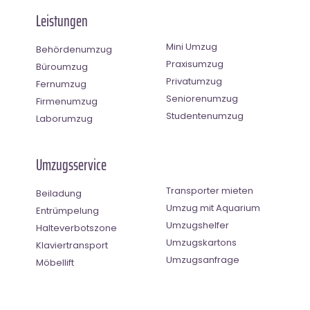
Leistungen
Mini Umzug
Behördenumzug
Praxisumzug
Büroumzug
Privatumzug
Fernumzug
Seniorenumzug
Firmenumzug
Studentenumzug
Laborumzug
Umzugsservice
Transporter mieten
Beiladung
Umzug mit Aquarium
Entrümpelung
Umzugshelfer
Halteverbotszone
Umzugskartons
Klaviertransport
Umzugsanfrage
Möbellift