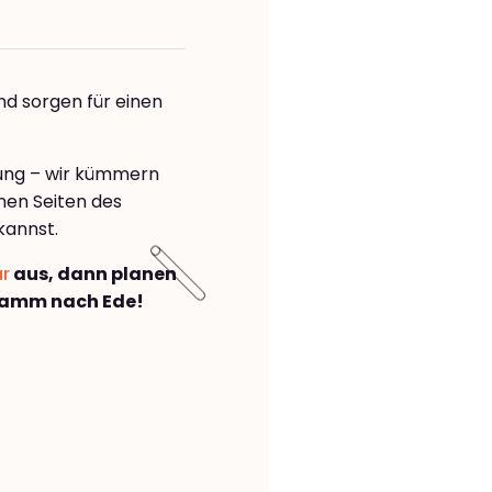
nd sorgen für einen
rung – wir kümmern
önen Seiten des
kannst.
ar
aus, dann planen
Hamm nach Ede!