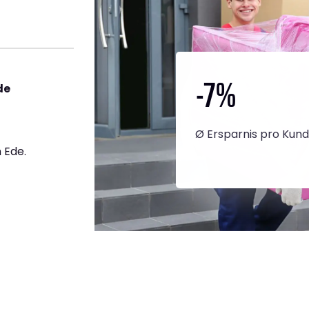
-7
%
de
Ø Ersparnis pro Kun
 Ede.