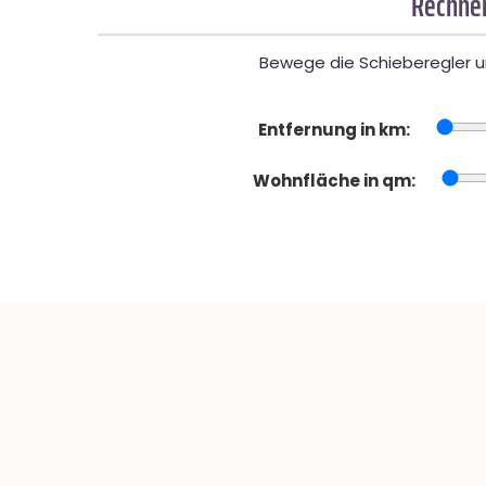
Rechner
Bewege die Schieberegler un
Entfernung in km:
Wohnfläche in qm: