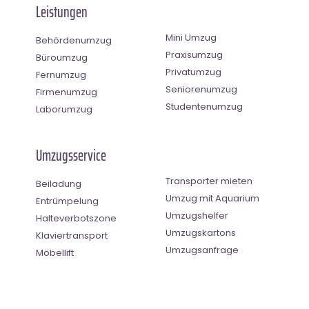
Leistungen
Mini Umzug
Behördenumzug
Praxisumzug
Büroumzug
Privatumzug
Fernumzug
Seniorenumzug
Firmenumzug
Studentenumzug
Laborumzug
Umzugsservice
Transporter mieten
Beiladung
Umzug mit Aquarium
Entrümpelung
Umzugshelfer
Halteverbotszone
Umzugskartons
Klaviertransport
Umzugsanfrage
Möbellift