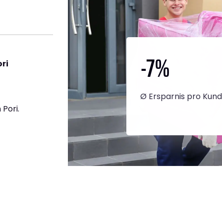
-7
%
ri
Ø Ersparnis pro Kun
Pori.