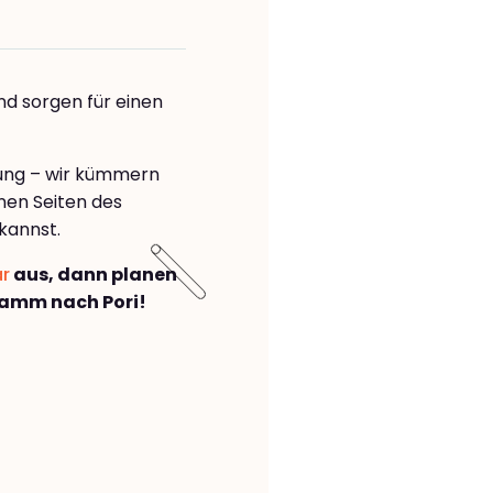
nd sorgen für einen
rung – wir kümmern
önen Seiten des
kannst.
ar
aus, dann planen
amm nach Pori!