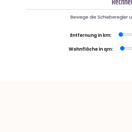
Rechner
Bewege die Schieberegler un
Entfernung in km:
Wohnfläche in qm: