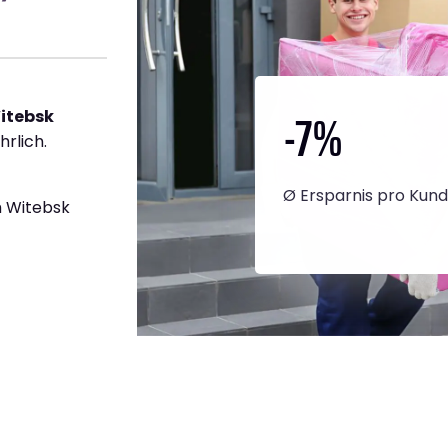
-7
%
itebsk
hrlich.
Ø Ersparnis pro Kun
h Witebsk