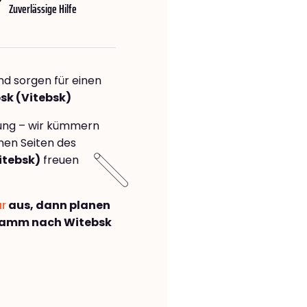
Zuverlässige Hilfe
nd sorgen für einen
sk (Vitebsk)
rung – wir kümmern
önen Seiten des
itebsk)
freuen
ar
aus, dann planen
Hamm nach Witebsk