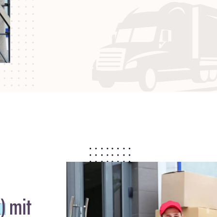
)
mit