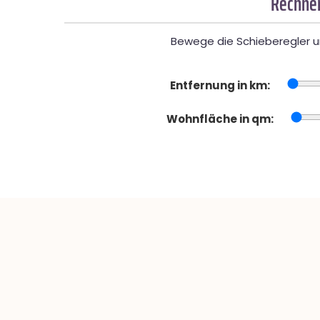
Rechner
Bewege die Schieberegler un
Entfernung in km:
Wohnfläche in qm: