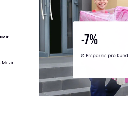
-7
%
ozir
Ø Ersparnis pro Kun
 Mozir.