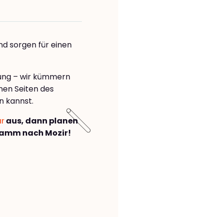
nd sorgen für einen
rung – wir kümmern
önen Seiten des
n kannst.
ar
aus, dann planen
Hamm nach Mozir!