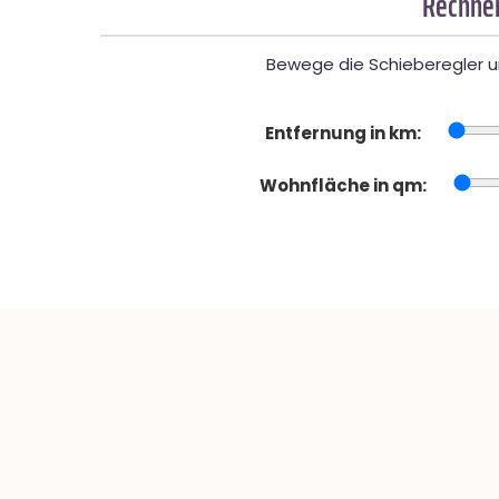
Rechner
Bewege die Schieberegler un
Entfernung in km:
Wohnfläche in qm: