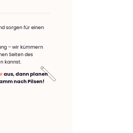
nd sorgen für einen
rung – wir kümmern
önen Seiten des
n kannst.
ar
aus, dann planen
amm nach Pilsen!