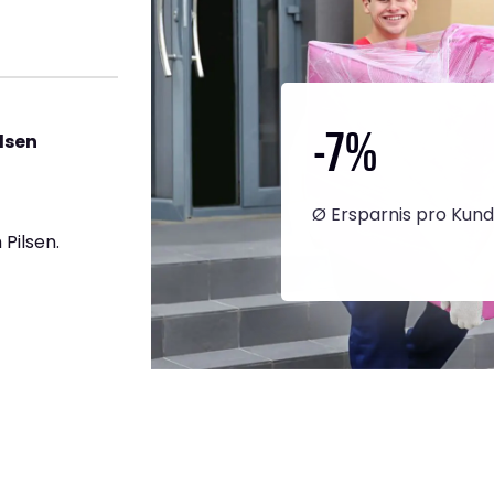
-7
%
lsen
Ø Ersparnis pro Kun
Pilsen.