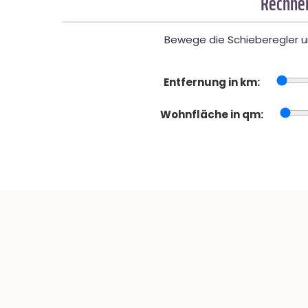
Rechner
Bewege die Schieberegler un
Entfernung in km:
Wohnfläche in qm: