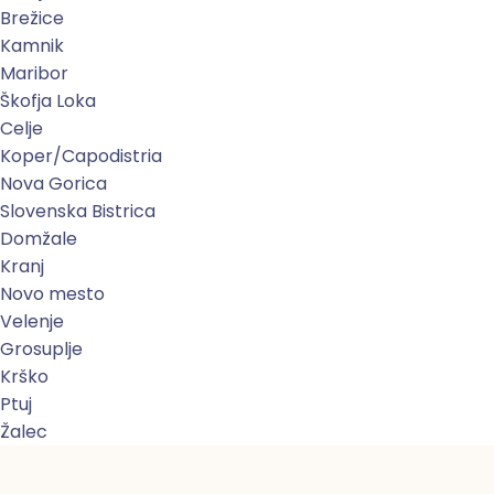
Brežice
Kamnik
Maribor
Škofja Loka
Celje
Koper/Capodistria
Nova Gorica
Slovenska Bistrica
Domžale
Kranj
Novo mesto
Velenje
Grosuplje
Krško
Ptuj
Žalec