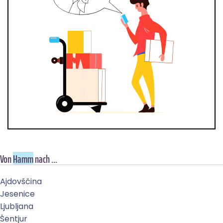
Von
Hamm
nach ...
Ajdovščina
Jesenice
Ljubljana
Šentjur