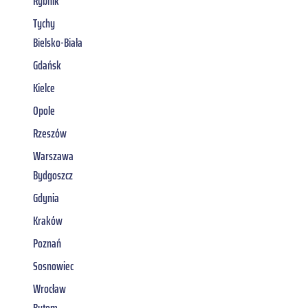
Rybnik
Tychy
Bielsko-Biała
Gdańsk
Kielce
Opole
Rzeszów
Warszawa
Bydgoszcz
Gdynia
Kraków
Poznań
Sosnowiec
Wrocław
Bytom