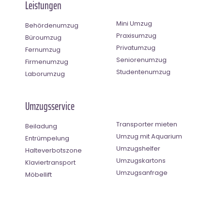
Leistungen
Mini Umzug
Behördenumzug
Praxisumzug
Büroumzug
Privatumzug
Fernumzug
Seniorenumzug
Firmenumzug
Studentenumzug
Laborumzug
Umzugsservice
Transporter mieten
Beiladung
Umzug mit Aquarium
Entrümpelung
Umzugshelfer
Halteverbotszone
Umzugskartons
Klaviertransport
Umzugsanfrage
Möbellift