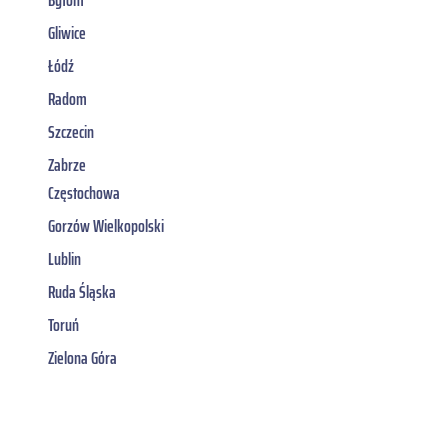
Gliwice
Łódź
Radom
Szczecin
Zabrze
Częstochowa
Gorzów Wielkopolski
Lublin
Ruda Śląska
Toruń
Zielona Góra