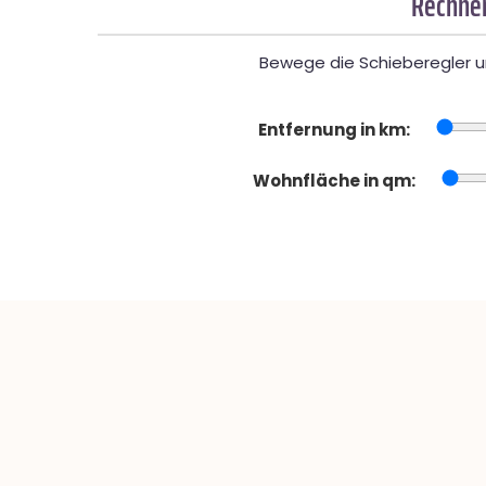
Rechner
Bewege die Schieberegler un
Entfernung in km:
Wohnfläche in qm: