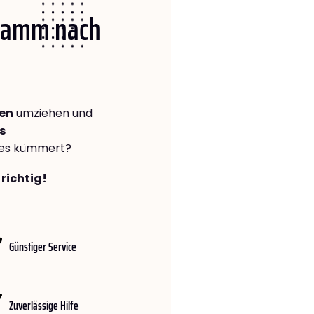
 Hamm nach
ten
umziehen und
s
lles kümmert?
richtig!
Günstiger Service
Zuverlässige Hilfe