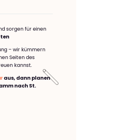
nd sorgen für einen
lten
rung – wir kümmern
önen Seiten des
reuen kannst.
ar
aus, dann planen
amm nach St.