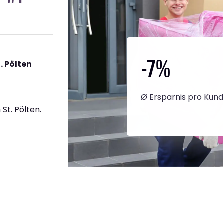
-7
%
 Pölten
Ø Ersparnis pro Kun
St. Pölten.